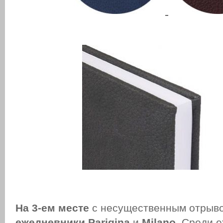
На 3-ем месте
с несущественным отрыв
ежедневники
Parigina
и
Milano
. Среди 