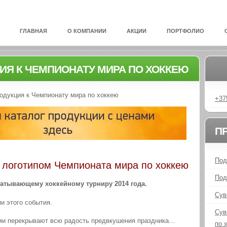
ГЛАВНАЯ
О КОМПАНИИ
АКЦИИ
ПОРТФОЛИО
ИЯ К ЧЕМПИОНАТУ МИРА ПО ХОККЕЮ
одукция к Чемпионату мира по хоккею
+37
П
Под
 логотипом Чемпионата мира по хоккею
Под
ахватывающему
хоккейному турниру 2014
года.
Сув
и этого события.
Сув
ми перекрывают всю радость предвкушения праздника...
по 