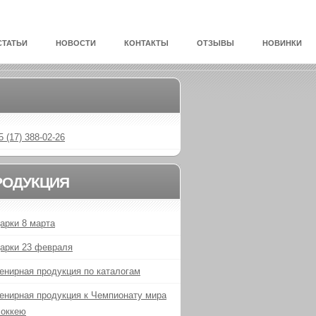
СТАТЬИ
НОВОСТИ
КОНТАКТЫ
ОТЗЫВЫ
НОВИНКИ
5 (17) 388-02-26
РОДУКЦИЯ
арки 8 марта
арки 23 февраля
енирная продукция по каталогам
енирная продукция к Чемпионату мира
хоккею