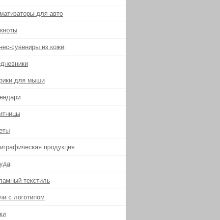
матизаторы для авто
кноты
нес-сувениры из кожи
дневники
рики для мыши
ендари
итницы
еты
играфическая продукция
уда
ламный текстиль
чи с логотипом
ки