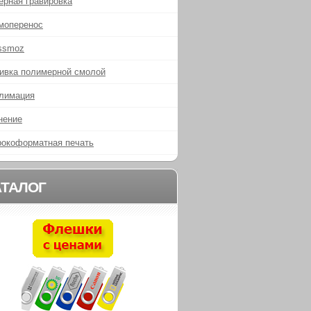
ерная гравировка
моперенос
ssmoz
ивка полимерной смолой
лимация
нение
окоформатная печать
АТАЛОГ