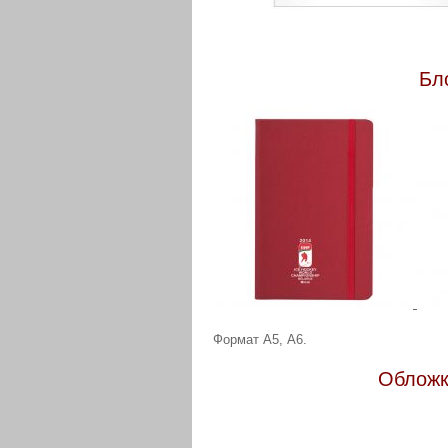
Бл
Формат А5, А6.
Обложк