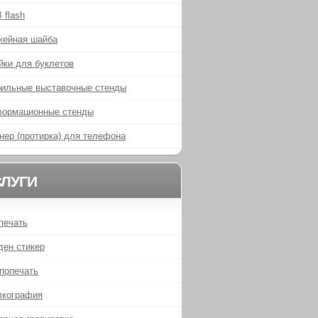
 flash
кейная шайба
йки для буклетов
ильные выставочные стенды
ормационные стенды
нер (протирка) для телефона
СЛУГИ
печать
ден стикер
попечать
кография