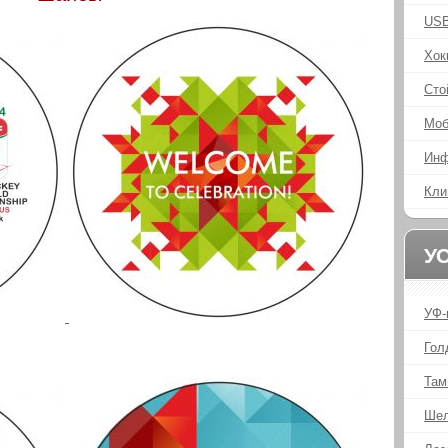
USB
Хок
Сто
Моб
Инф
Кли
У
УФ-
Гол
Там
Шел