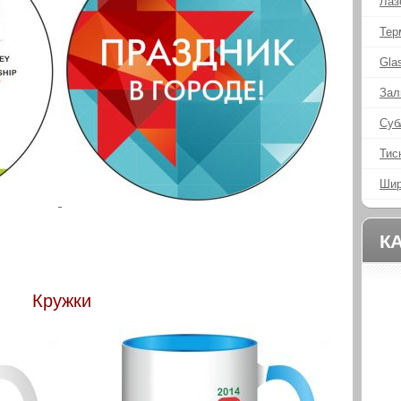
Лаз
Тер
Gla
Зал
Суб
Тис
Шир
К
Кружки