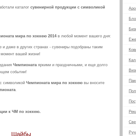
аботали каталог
сувенирной продукции с символикой
Аро
Бло
Биз
ионата мира по хоккею 2014
в любой момент вашего дня:
Еже
е и даже в других странах - сувениры подобраны таким
Ков
 момент вашей жизни!
Кал
идания
Чемпионата
яркими и праздничными, и еще долго
Виз
ющем событии!
Пак
с символикой
Чемпионата мира по хоккею
вы вносите
пионата
.
Пол
Пос
ции к ЧМ по хоккею.
Рек
Све
Руч
Шайбы