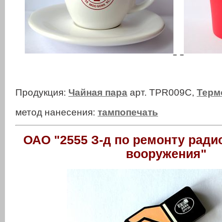
Продукция:
Чайная пара
арт. TPR009C,
Терм
метод нанесения:
тампопечать
ОАО "2555 З-д по ремонту ради
вооружения"