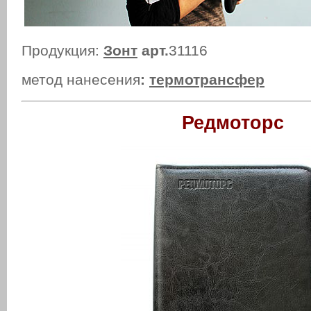
Продукция:
Зонт
арт.
31116
метод нанесения
:
термотрансфер
Редмоторс