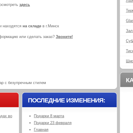
Лаз
осмотреть
здесь
Тер
Gla
и находятся
на складе
в г.Минск
Зал
нформацию или сделать заказ?
Звоните!
Суб
Тис
Шир
К
ар с безупречным стилем
ПОСЛЕДНИЕ ИЗМЕНЕНИЯ:
одах во
Подарки 8 марта
Подарки 23 февраля
Главная