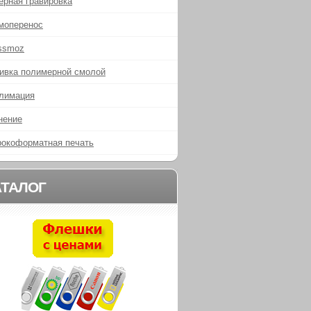
ерная гравировка
моперенос
ssmoz
ивка полимерной смолой
лимация
нение
окоформатная печать
АТАЛОГ