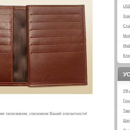
USB
Хок
Сто
Моб
Инф
Кли
У
УФ-
Гол
Там
им талисманом, союзником Вашей элегантности!
Шел