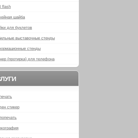
 flash
кейная шайба
йки для буклетов
ильные выставочные стенды
ормационные стенды
нер (протирка) для телефона
СЛУГИ
печать
ден стикер
попечать
кография