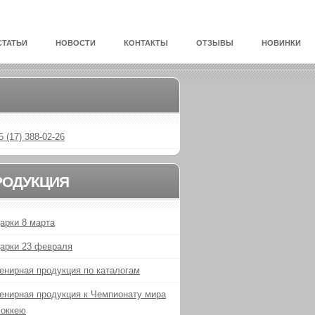
СТАТЬИ
НОВОСТИ
КОНТАКТЫ
ОТЗЫВЫ
НОВИНКИ
5 (17) 388-02-26
РОДУКЦИЯ
арки 8 марта
арки 23 февраля
енирная продукция по каталогам
енирная продукция к Чемпионату мира
хоккею