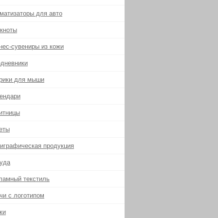
матизаторы для авто
кноты
нес-сувениры из кожи
дневники
рики для мыши
ендари
итницы
еты
играфическая продукция
уда
ламный текстиль
чи с логотипом
ки