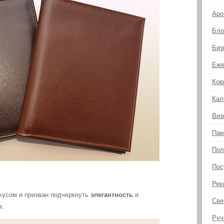
Аро
Бло
Биз
Еже
Ков
Кал
Виз
Пак
Пол
Пос
Рек
кусом и призван подчеркнуть
элегантность
и
Све
а.
Руч