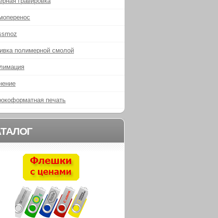
ерная гравировка
моперенос
ssmoz
ивка полимерной смолой
лимация
нение
окоформатная печать
АТАЛОГ