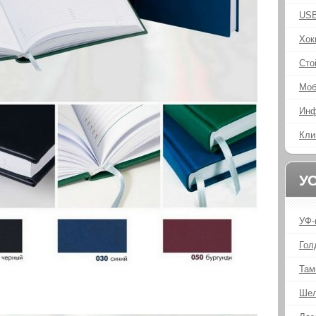
USB
Хок
Сто
Моб
Инф
Кли
У
УФ-
Гол
Там
Шел