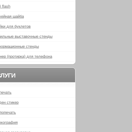
 flash
кейная шайба
йки для буклетов
ильные выставочные стенды
ормационные стенды
нер (протирка) для телефона
СЛУГИ
печать
ден стикер
попечать
кография