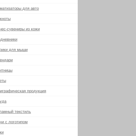
матизаторы для авто
кноты
нес-сувениры из кожи
дневники
рики для мыши
ендари
итницы
еты
играфическая продукция
уда
ламный текстиль
чи с логотипом
ки