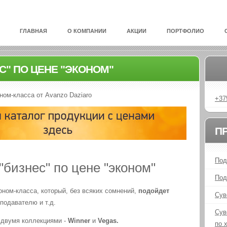
ГЛАВНАЯ
О КОМПАНИИ
АКЦИИ
ПОРТФОЛИО
С" ПО ЦЕНЕ "ЭКОНОМ"
ном-класса от Avanzo Daziaro
+37
П
Под
бизнес" по цене "эконом"
Под
оном-класса, который, без всяких сомнений,
подойдет
Сув
еподавателю и т.д.
Сув
 двумя коллекциями -
Winner
и
Vegas.
по 