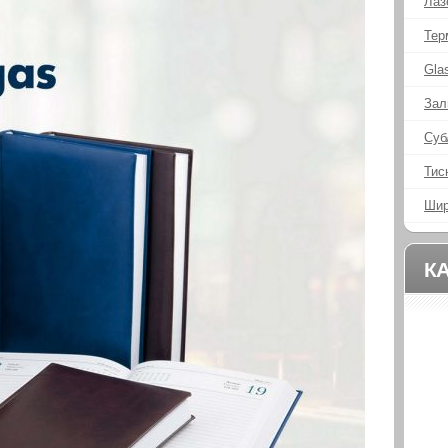
Лаз
Тер
Gla
Зал
Суб
Тис
Шир
К