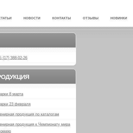
СТАТЬИ
НОВОСТИ
КОНТАКТЫ
ОТЗЫВЫ
НОВИНКИ
5 (17) 388-02-26
РОДУКЦИЯ
арки 8 марта
арки 23 февраля
енирная продукция по каталогам
енирная продукция к Чемпионату мира
хоккею