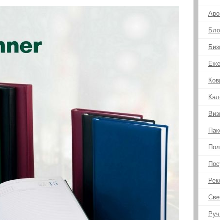
Аро
Бло
Биз
Еже
Ков
Кал
Виз
Пак
Пол
Пос
Рек
Све
Руч