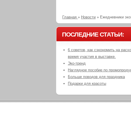
Главная
»
Новости
»
Ежедневники эко
ПОСЛЕДНИЕ СТАТЬИ:
6 советов, как сэкономить на расх
время участия в выставке.
Эко-тренд
Наглядное пособие по промопроду
Больше поводов для праздника
Подарки для красоты