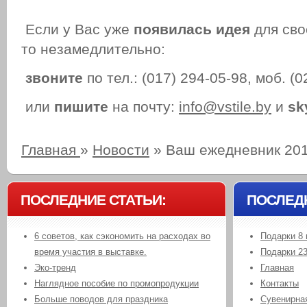
Если у Вас уже
появилась идея
для сво
то незамедлительно:
звоните
по тел.: (017) 294-05-98, моб. (
или
пишите
на почту:
info@vstile.by
и
sk
Главная
»
Новости
»
Ваш ежедневник 20
ПОСЛЕДНИЕ СТАТЬИ:
ПОСЛЕД
6 советов, как сэкономить на расходах во
Подарки 8 
время участия в выставке.
Подарки 2
Эко-тренд
Главная
Наглядное пособие по промопродукции
Контакты
Больше поводов для праздника
Сувенирная